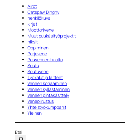
Airot
Catspaw Dinghy
henkilökuva
kirjat
Moottorivene
Muut puukäsityöprojektit
niksit
Oppiminen
Purjevene
Puuveneen huolto
Soutu
Soutuvene
Työkalut ja laitteet
Veneen korjaaminen
Veneen kyllästäminen
Veneen pintakäsittely
Venepiirustus
Yhteistyökumppanit
Yleinen
Etsi