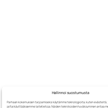
Hallinnoi suostumusta
Parhaan kokemuksen tarjoamiseksi käytämme teknologioita, kuten evästeitä
ja/tai käyttääksemme laitetietoja. Näiden tekniikoiden hyväksyminen antaa me