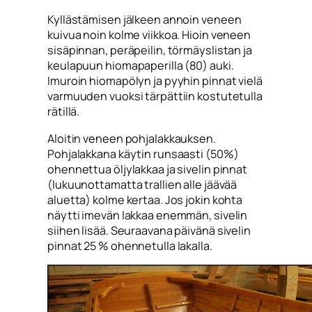
Kyllästämisen jälkeen annoin veneen
kuivua noin kolme viikkoa. Hioin veneen
sisäpinnan, peräpeilin, törmäyslistan ja
keulapuun hiomapaperilla (80) auki.
Imuroin hiomapölyn ja pyyhin pinnat vielä
varmuuden vuoksi tärpättiin kostutetulla
rätillä.
Aloitin veneen pohjalakkauksen.
Pohjalakkana käytin runsaasti (50%)
ohennettua öljylakkaa ja sivelin pinnat
(lukuunottamatta trallien alle jäävää
aluetta) kolme kertaa. Jos jokin kohta
näytti imevän lakkaa enemmän, sivelin
siihen lisää. Seuraavana päivänä sivelin
pinnat 25 % ohennetulla lakalla.