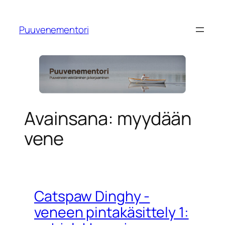
Siirry
sisältöön
Puuvenementori
Avainsana:
myydään
vene
Catspaw Dinghy -
veneen pintakäsittely 1: