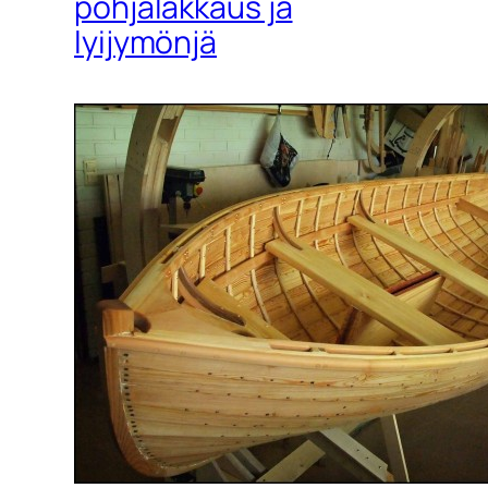
pohjalakkaus ja
lyijymönjä