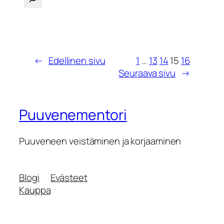
←
Edellinen sivu
1
…
13
14
15
16
Seuraava sivu
→
Puuvenementori
Puuveneen veistäminen ja korjaaminen
Blogi
Evästeet
Kauppa