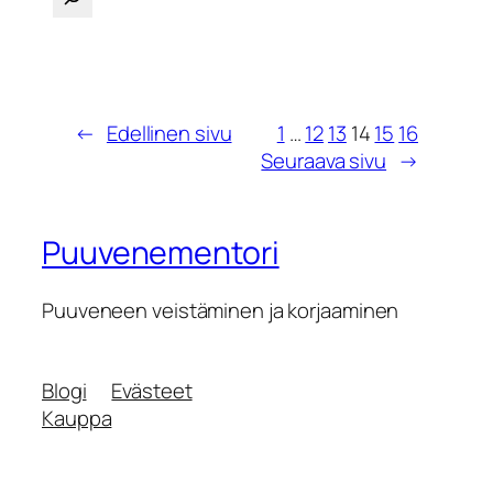
←
Edellinen sivu
1
…
12
13
14
15
16
Seuraava sivu
→
Puuvenementori
Puuveneen veistäminen ja korjaaminen
Blogi
Evästeet
Kauppa