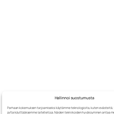
Hallinnoi suostumusta
Parhaan kokemuksen tarjoamiseksi käytämme teknologioita, kuten evästeitä
ja/tai käyttääksemme laitetietoja. Näiden tekniikoiden hyväksyminen antaa me