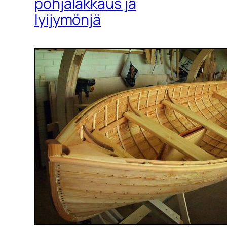
pohjalakkaus ja
lyijymönjä