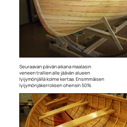
Seuraavan päivän aikana maalasin
veneen trallien alle jäävän alueen
lyijymönjällä kolme kertaa. Ensimmäisen
lyijymönjäkerroksen ohensin 50%.