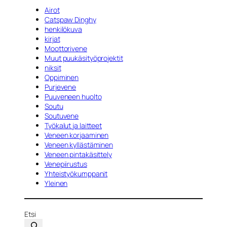
Airot
Catspaw Dinghy
henkilökuva
kirjat
Moottorivene
Muut puukäsityöprojektit
niksit
Oppiminen
Purjevene
Puuveneen huolto
Soutu
Soutuvene
Työkalut ja laitteet
Veneen korjaaminen
Veneen kyllästäminen
Veneen pintakäsittely
Venepiirustus
Yhteistyökumppanit
Yleinen
Etsi