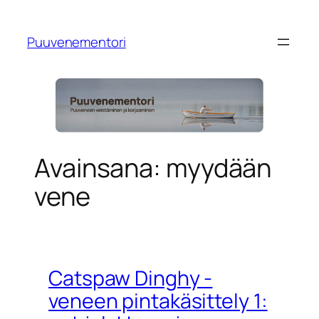
Siirry
sisältöön
Puuvenementori
Avainsana:
myydään
vene
Catspaw Dinghy -
veneen pintakäsittely 1: