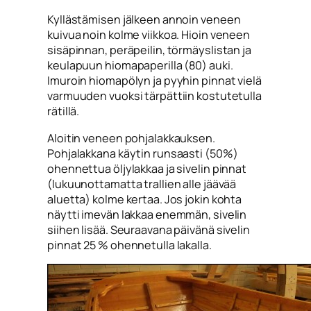
Kyllästämisen jälkeen annoin veneen
kuivua noin kolme viikkoa. Hioin veneen
sisäpinnan, peräpeilin, törmäyslistan ja
keulapuun hiomapaperilla (80) auki.
Imuroin hiomapölyn ja pyyhin pinnat vielä
varmuuden vuoksi tärpättiin kostutetulla
rätillä.
Aloitin veneen pohjalakkauksen.
Pohjalakkana käytin runsaasti (50%)
ohennettua öljylakkaa ja sivelin pinnat
(lukuunottamatta trallien alle jäävää
aluetta) kolme kertaa. Jos jokin kohta
näytti imevän lakkaa enemmän, sivelin
siihen lisää. Seuraavana päivänä sivelin
pinnat 25 % ohennetulla lakalla.