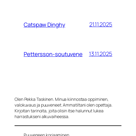
21.11.2025
Catspaw Dinghy
13.11.2025
Pettersson-soutuvene
Olen Pekka Taskinen. Minua kiinnostaa oppiminen,
valokuvaus ja puuveneet. Ammatiltani olen opettaja.
Kirjoitan tarinoita, joita olisin itse halunnut lukea
harrastukseni alkuvaiheessa.
Puuveneen korjaaminen