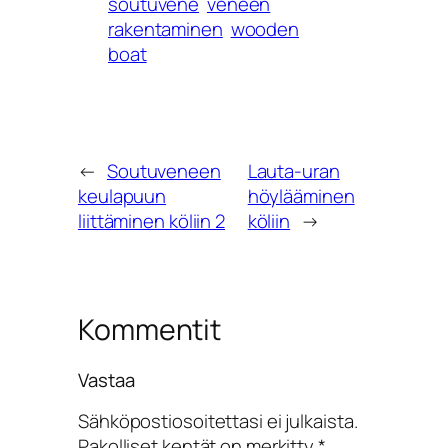
soutuvene
veneen
rakentaminen
wooden
boat
←
Soutuveneen
Lauta-uran
keulapuun
höylääminen
liittäminen köliin 2
köliin
→
Kommentit
Vastaa
Sähköpostiosoitettasi ei julkaista.
Pakolliset kentät on merkitty
*