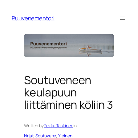
Siirry
sisältöön
Puuvenementori
Soutuveneen
keulapuun
liittäminen köliin 3
Written by
Pekka Taskinen
in
kirjat
, 
Soutuvene
, 
Yleinen