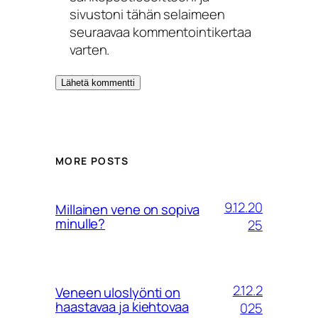
sivustoni tähän selaimeen
seuraavaa kommentointikertaa
varten.
MORE POSTS
9.12.20
Millainen vene on sopiva
minulle?
25
2.12.2
Veneen uloslyönti on
haastavaa ja kiehtovaa
025