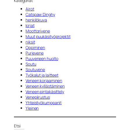
Kategoriat
Airot
Catspaw Dinghy
henkilökuva
kirjat
Moottorivene
Muut puukäsityöprojektit
niksit
Oppiminen
Purjevene
Puuveneen huolto
Soutu
Soutuvene
Työkalut ja laitteet
Veneen korjaaminen
Veneen kyllästäminen
Veneen pintakäsittely
Venepiirustus
Yhteistyökumppanit
Yleinen
Etsi