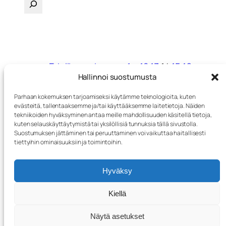
←
Edellinen sivu
1
…
12
13
14
15
16
Hallinnoi suostumusta
Seuraava sivu
→
Parhaan kokemuksen tarjoamiseksi käytämme teknologioita, kuten
evästeitä, tallentaaksemme ja/tai käyttääksemme laitetietoja. Näiden
tekniikoiden hyväksyminen antaa meille mahdollisuuden käsitellä tietoja,
Puuvenementori
kuten selauskäyttäytymistä tai yksilöllisiä tunnuksia tällä sivustolla.
Suostumuksen jättäminen tai peruuttaminen voi vaikuttaa haitallisesti
tiettyihin ominaisuuksiin ja toimintoihin.
Puuveneen veistäminen ja korjaaminen
Hyväksy
Blogi
Evästeet
Kiellä
Kauppa
Näytä asetukset