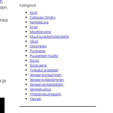
en
Kategoriat
iin.
Airot
Catspaw Dinghy
inka
henkilökuva
kirjat
Moottorivene
Muut puukäsityöprojektit
niksit
Oppiminen
Purjevene
Puuveneen huolto
Soutu
Soutuvene
Työkalut ja laitteet
Veneen korjaaminen
Veneen kyllästäminen
 ja
Veneen pintakäsittely
Venepiirustus
Yhteistyökumppanit
Yleinen