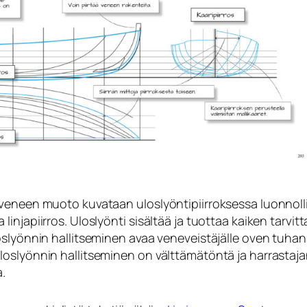
n veneen muoto kuvataan uloslyöntipiirroksessa luonnoll
injapiirros. Uloslyönti sisältää ja tuottaa kaiken tarvit
loslyönnin hallitseminen avaa veneveistäjälle oven tuhan
loslyönnin hallitseminen on välttämätöntä ja harrastaj
a.