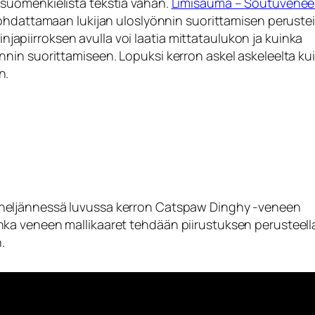
suomenkielistä tekstiä vähän.
Limisauma – Soutuvene
ohdattamaan lukijan uloslyönnin suorittamisen perusteis
linjapiirroksen avulla voi laatia mittataulukon ja kuinka
nin suorittamiseen. Lopuksi kerron askel askeleelta ku
n.
neljännessä luvussa kerron Catspaw Dinghy -veneen
ka veneen mallikaaret tehdään piirustuksen perusteella
.