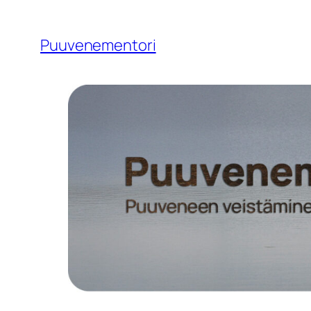
Siirry
sisältöön
Puuvenementori