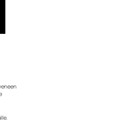
uveneen
e
lle.