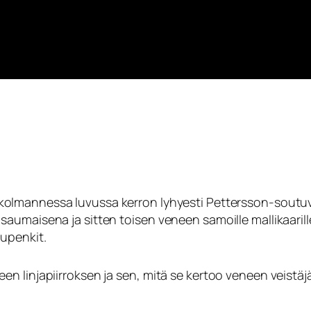
 kolmannessa luvussa kerron lyhyesti Pettersson-sout
saumaisena ja sitten toisen veneen samoille mallikaarill
tupenkit.
n linjapiirroksen ja sen, mitä se kertoo veneen veistäjä