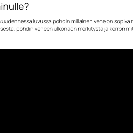
inulle?
kuudennessa luvussa pohdin millainen vene on sopiva m
sesta, pohdin veneen ulkonäön merkitystä ja kerron mi