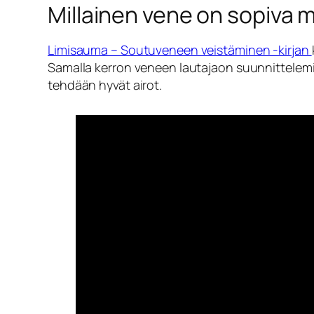
Millainen vene on sopiva m
Limisauma – Soutuveneen veistäminen -kirjan
Samalla kerron veneen lautajaon suunnittelemi
tehdään hyvät airot.