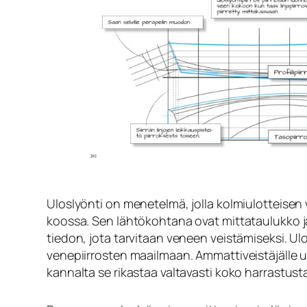
Uloslyönti on menetelmä, jolla kolmiulotteise
koossa. Sen lähtökohtana ovat mittataulukko ja l
tiedon, jota tarvitaan veneen veistämiseksi. U
venepiirrosten maailmaan. Ammattiveistäjälle u
kannalta se rikastaa valtavasti koko harrastust