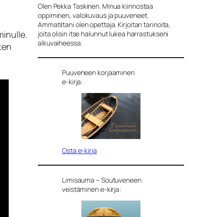
Olen Pekka Taskinen. Minua kiinnostaa
oppiminen, valokuvaus ja puuveneet.
Ammatiltani olen opettaja. Kirjoitan tarinoita,
inulle.
joita olisin itse halunnut lukea harrastukseni
alkuvaiheessa.
ten
Puuveneen korjaaminen
e-kirja:
Osta e-kirja
Limisauma – Soutuveneen
veistäminen e-kirja: