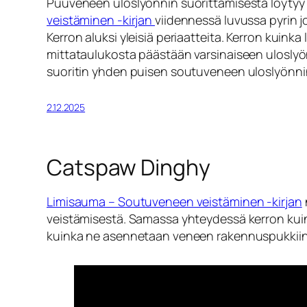
Puuveneen uloslyönnin suorittamisesta löytyy 
veistäminen -kirjan
viidennessä luvussa pyrin j
Kerron aluksi yleisiä periaatteita. Kerron kuinka 
mittataulukosta päästään varsinaiseen uloslyön
suoritin yhden puisen soutuveneen uloslyönni
2.12.2025
Catspaw Dinghy
Limisauma – Soutuveneen veistäminen -kirjan
veistämisestä. Samassa yhteydessä kerron kuin
kuinka ne asennetaan veneen rakennuspukkiin