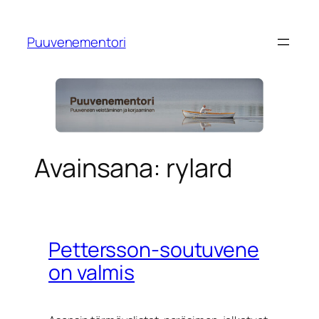
Siirry
sisältöön
Puuvenementori
Avainsana:
rylard
Pettersson-soutuvene
on valmis