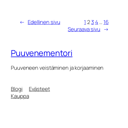
←
Edellinen sivu
1
2
3
4
…
16
Seuraava sivu
→
Puuvenementori
Puuveneen veistäminen ja korjaaminen
Blogi
Evästeet
Kauppa