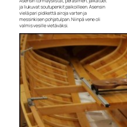
Asensin törmäyslistat, peräsimen, jalkatuet
ja liukuvat soutupenkit paikoilleen. Asensin
vielä pari pidikettä airoja varten ja
messinkisen pohjatulpan. Niinpä vene oli
valmis vesille vietäväksi.