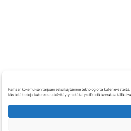
Parhaan kokemuksen tarjoamiseksi käytämme teknologioita, kuten evästeitä, 
käsitellä tietoja, kuten selauskäyttäytymistä tai yksilöllisiä tunnuksia tällä si