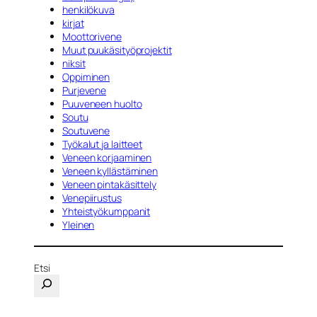
henkilökuva
kirjat
Moottorivene
Muut puukäsityöprojektit
niksit
Oppiminen
Purjevene
Puuveneen huolto
Soutu
Soutuvene
Työkalut ja laitteet
Veneen korjaaminen
Veneen kyllästäminen
Veneen pintakäsittely
Venepiirustus
Yhteistyökumppanit
Yleinen
Etsi