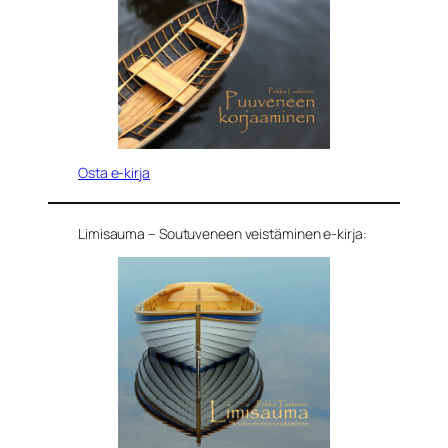
Osta e-kirja
Limisauma – Soutuveneen veistäminen e-kirja: