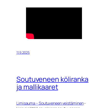
11.9.2025
Soutuveneen köliranka
ja mallikaaret
Limisauma – Soutuveneen veistäminen
-