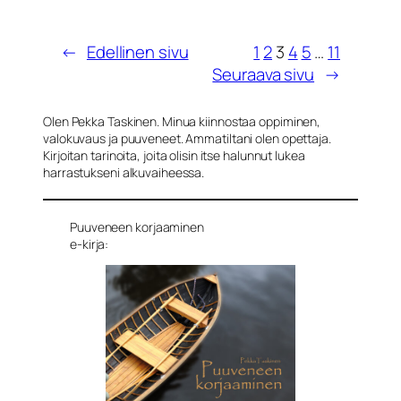
←
Edellinen sivu
1
2
3
4
5
…
11
Seuraava sivu
→
Olen Pekka Taskinen. Minua kiinnostaa oppiminen,
valokuvaus ja puuveneet. Ammatiltani olen opettaja.
Kirjoitan tarinoita, joita olisin itse halunnut lukea
harrastukseni alkuvaiheessa.
Puuveneen korjaaminen
e-kirja: