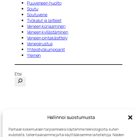
Puuveneen huolto
Soutu
Soutuvene
Työkalut ja laitteet
Veneen korjaaminen
Veneen kyllästäminen
Veneen pintakäsittely
Venepiirustus
Yhteistyökumppanit
Yleinen
Etsi
Hallinnoi suostumusta
1
2
3
…
16
Seuraava sivu
→
Parhaan kokemuksen tarjoamiseksi käytämme teknologioita, kuten
evästeitä, tallentaaksemme ja/tai käyttääksemme laitetietoja. Näiden