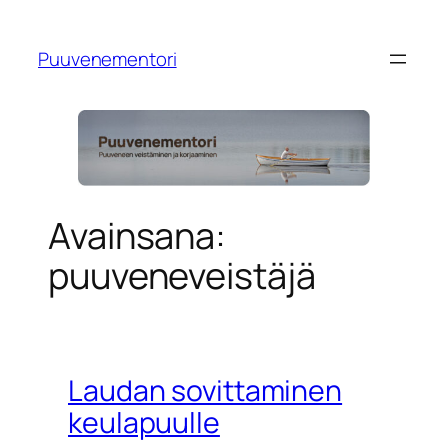
Siirry
sisältöön
Puuvenementori
Avainsana:
puuveneveistäjä
Laudan sovittaminen
keulapuulle