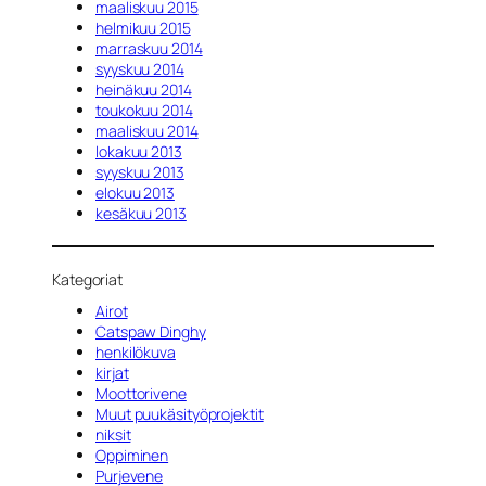
maaliskuu 2015
helmikuu 2015
marraskuu 2014
syyskuu 2014
heinäkuu 2014
toukokuu 2014
maaliskuu 2014
lokakuu 2013
syyskuu 2013
elokuu 2013
kesäkuu 2013
Kategoriat
Airot
Catspaw Dinghy
henkilökuva
kirjat
Moottorivene
Muut puukäsityöprojektit
niksit
Oppiminen
Purjevene