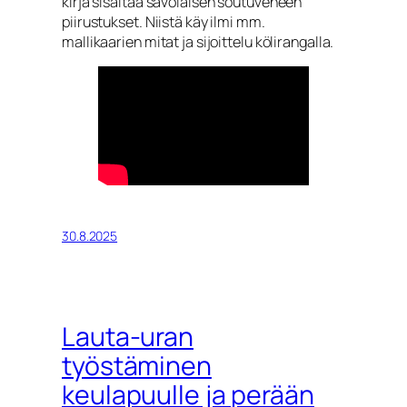
kirja sisältää savolaisen soutuveneen
piirustukset. Niistä käy ilmi mm.
mallikaarien mitat ja sijoittelu kölirangalla.
30.8.2025
Lauta-uran
työstäminen
keulapuulle ja perään