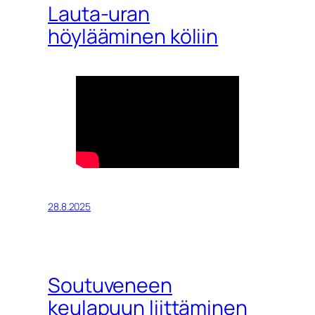
Lauta-uran
höylääminen köliin
28.8.2025
Soutuveneen
keulapuun liittäminen