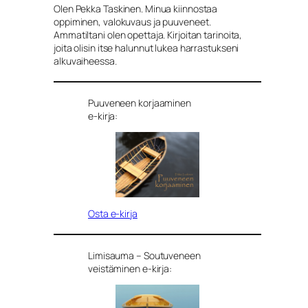
Olen Pekka Taskinen. Minua kiinnostaa
oppiminen, valokuvaus ja puuveneet.
Ammatiltani olen opettaja. Kirjoitan tarinoita,
joita olisin itse halunnut lukea harrastukseni
alkuvaiheessa.
Puuveneen korjaaminen
e-kirja:
Osta e-kirja
Limisauma – Soutuveneen
veistäminen e-kirja: