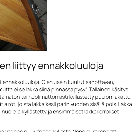
 liittyy ennakkoluuloja
iä ennakkoluuloja. Olen usein kuullut sanottavan,
utta ei se lakka siinä pinnassa pysy”. Tällainen käsitys
stämätön tai huolimattomasti kyllästetty puu on lakattu.
airot, joista lakka kesii parin vuoden sisällä pois. Lakka
uolella kyllästetty ja ensimmäiset lakkakerrokset
aa vanhan puuveneen kyljestä. Vene oli rakennettu