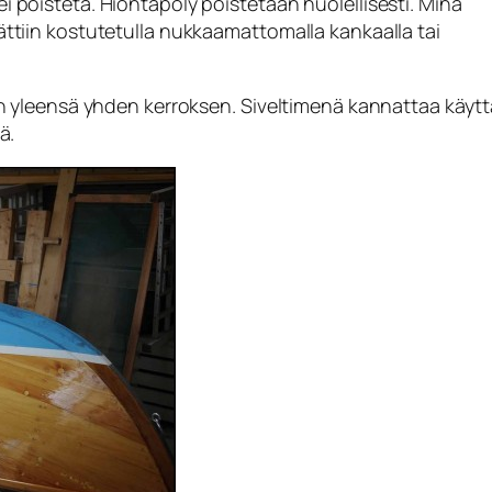
i poisteta. Hiontapöly poistetaan huolellisesti. Minä
ättiin kostutetulla nukkaamattomalla kankaalla tai
len yleensä yhden kerroksen. Siveltimenä kannattaa käyt
ä.