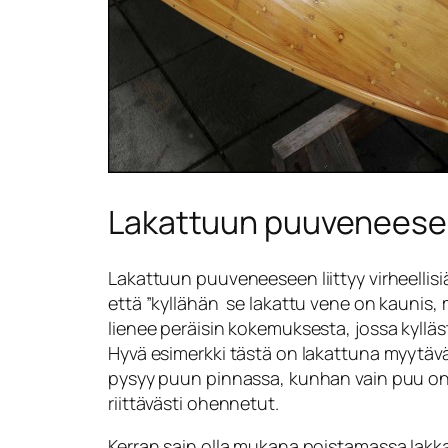
Lakattuun puuveneeseen
Lakattuun puuveneeseen liittyy virheellis
että ”kyllähän se lakattu vene on kaunis, m
lienee peräisin kokemuksesta, jossa kyllä
Hyvä esimerkki tästä on lakattuna myytävät 
pysyy puun pinnassa, kunhan vain puu on h
riittävästi ohennetut.
Kerran sain olla mukana poistamassa lakk