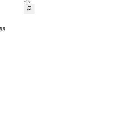
Etsi
tää