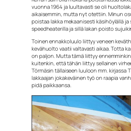
vuonna 1964 ja luultavasti se oli huoltola
aikaisemmin, mutta nyt otettiin. Minun osuu
poistaa lakka mekaanisesti käsihöylällä ja si
speedheaterilla ja sillä lakan poisto sujuiki
Toinen ennakkoluulo liittyy veneen kevät
kevähuolto vaatii valtavasti aikaa. Totta ka
on paljon. Mutta tämä liittyy ennemminkin 
kuitenkin, että tähän liittyy sellainen virh
Törmäsin tällaiseen luuloon mm. kirjassa 
lakkaajan jokakeväinen työ on raapia vanh
pidä paikkaansa.