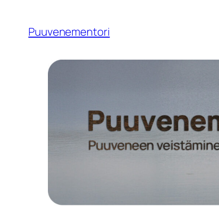
Siirry
sisältöön
Puuvenementori