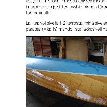
kevyesti, missään nimessä kaikkea lakkaa e
imuroin ensin ja sitten pyyhin pinnan tärp
tahmaliinalla.
Lakkaa voi sivellä 1-2 kerrosta, minä sive
parasta (=kallis) mahdollista lakkasivellint