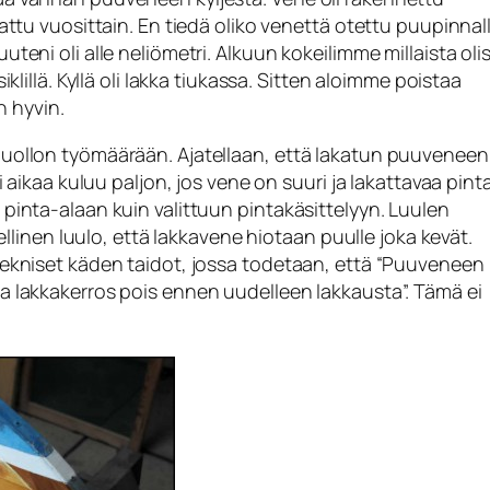
kattu vuosittain. En tiedä oliko venettä otettu puupinnal
teni oli alle neliömetri. Alkuun kokeilimme millaista olis
klillä. Kyllä oli lakka tiukassa. Sitten aloimme poistaa
n hyvin.
huollon työmäärään. Ajatellaan, että lakatun puuveneen
i aikaa kuluu paljon, jos vene on suuri ja lakattavaa pint
pinta-alaan kuin valittuun pintakäsittelyyn. Luulen
eellinen luulo, että lakkavene hiotaan puulle joka kevät.
Tekniset käden taidot, jossa todetaan, että “Puuveneen
a lakkakerros pois ennen uudelleen lakkausta”. Tämä ei