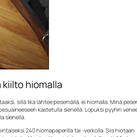
kiilto hiomalla
aksi, sillä lika lähtee pesemällä, ei hiomalla. Minä pese
esuaineeseen kastetulla sienellä. Lopuksi pyyhin vene
a sienellä.
ntaiseksi 240 hiomapaperilla tai -verkolla. Siis hiotaan