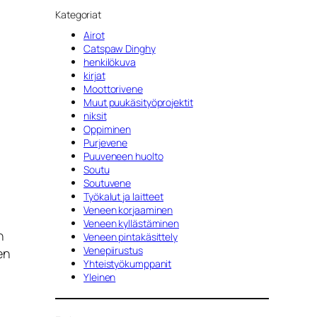
Kategoriat
Airot
Catspaw Dinghy
henkilökuva
kirjat
Moottorivene
Muut puukäsityöprojektit
niksit
Oppiminen
Purjevene
Puuveneen huolto
Soutu
Soutuvene
Työkalut ja laitteet
Veneen korjaaminen
Veneen kyllästäminen
n
Veneen pintakäsittely
Venepiirustus
en
Yhteistyökumppanit
Yleinen