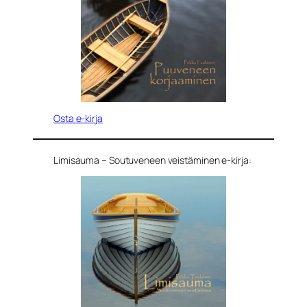
Osta e-kirja
Limisauma – Soutuveneen veistäminen e-kirja: