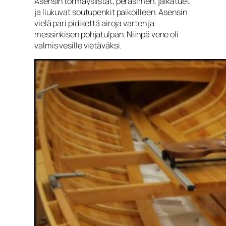
Asensin törmäyslistat, peräsimen, jalkatuet
ja liukuvat soutupenkit paikoilleen. Asensin
vielä pari pidikettä airoja varten ja
messinkisen pohjatulpan. Niinpä vene oli
valmis vesille vietäväksi.