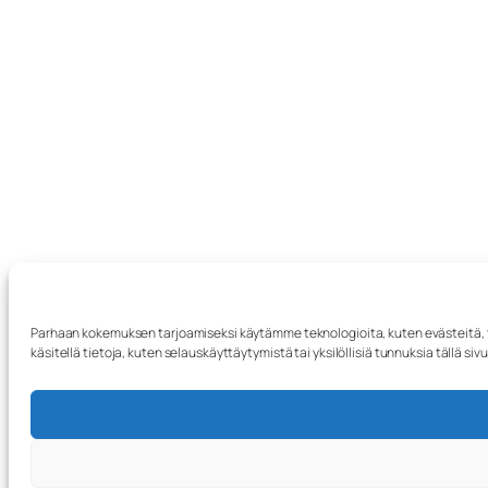
Parhaan kokemuksen tarjoamiseksi käytämme teknologioita, kuten evästeitä, 
käsitellä tietoja, kuten selauskäyttäytymistä tai yksilöllisiä tunnuksia tällä si