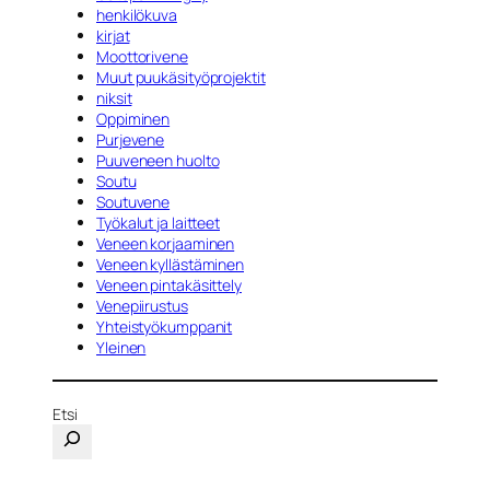
henkilökuva
kirjat
Moottorivene
Muut puukäsityöprojektit
niksit
Oppiminen
Purjevene
Puuveneen huolto
Soutu
Soutuvene
Työkalut ja laitteet
Veneen korjaaminen
Veneen kyllästäminen
Veneen pintakäsittely
Venepiirustus
Yhteistyökumppanit
Yleinen
Etsi