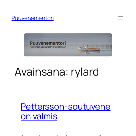
Siirry
sisältöön
Puuvenementori
Avainsana:
rylard
Pettersson-soutuvene
on valmis