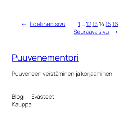
←
Edellinen sivu
1
…
12
13
14
15
16
Seuraava sivu
→
Puuvenementori
Puuveneen veistäminen ja korjaaminen
Blogi
Evästeet
Kauppa