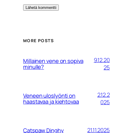
MORE POSTS
9.12.20
Millainen vene on sopiva
minulle?
25
2.12.2
Veneen uloslyönti on
haastavaa ja kiehtovaa
025
21.11.2025
Catspaw Dinghy