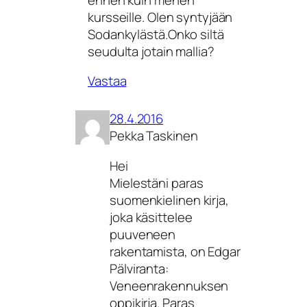
kursseille. Olen syntyjään
Sodankylästä.Onko siltä
seudulta jotain mallia?
Vastaa
28.4.2016
Pekka Taskinen
Hei
Mielestäni paras
suomenkielinen kirja,
joka käsittelee
puuveneen
rakentamista, on Edgar
Pälviranta:
Veneenrakennuksen
oppikirja. Paras