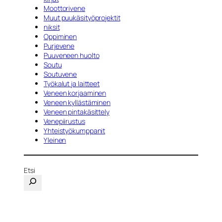
Moottorivene
Muut puukäsityöprojektit
niksit
Oppiminen
Purjevene
Puuveneen huolto
Soutu
Soutuvene
Työkalut ja laitteet
Veneen korjaaminen
Veneen kyllästäminen
Veneen pintakäsittely
Venepiirustus
Yhteistyökumppanit
Yleinen
Etsi