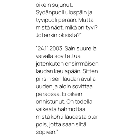
oikein sujunut.
Sydänpuoli ulospäin ja
tyvipuoli perään. Mutta
mistä näet, mikä on tyvi?
Jotenkin oksista?”
”24.11.2003 Sain suurella
vaivalla sovitettua
jotenkuten ensimmäisen
laudan keulapään. Sitten
piirsin sen laudan avulla
uuden ja aloin sovittaa
peräosaa. Ei oikein
onnistunut. On todella
vaikeata hahmottaa
mistä kohti laudasta otan
pois, jotta saan siitä
sopivan.”