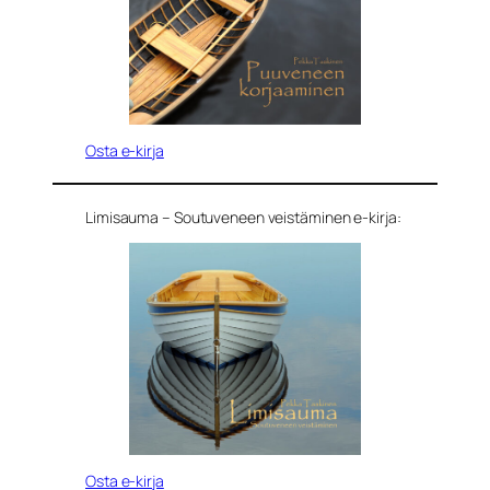
Osta e-kirja
Limisauma – Soutuveneen veistäminen e-kirja:
Osta e-kirja