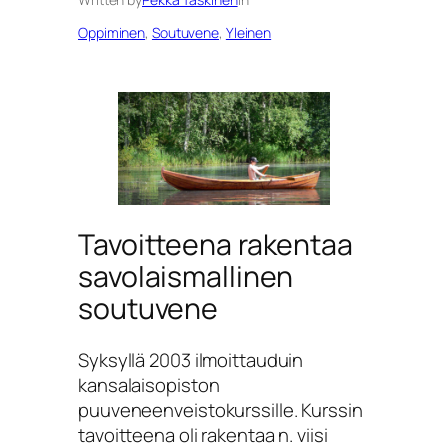
Oppiminen
, 
Soutuvene
, 
Yleinen
Tavoitteena rakentaa
savolaismallinen
soutuvene
Syksyllä 2003 ilmoittauduin
kansalaisopiston
puuveneenveistokurssille. Kurssin
tavoitteena oli rakentaa n. viisi