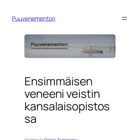
Siirry
sisältöön
Puuvenementori
Ensimmäisen
veneeni veistin
kansalaisopistos
sa
Written by
Pekka Taskinen
in