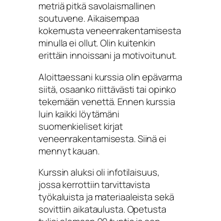
metriä pitkä savolaismallinen
soutuvene. Aikaisempaa
kokemusta veneenrakentamisesta
minulla ei ollut. Olin kuitenkin
erittäin innoissani ja motivoitunut.
Aloittaessani kurssia olin epävarma
siitä, osaanko riittävästi tai opinko
tekemään venettä. Ennen kurssia
luin kaikki löytämäni
suomenkieliset kirjat
veneenrakentamisesta. Siinä ei
mennyt kauan.
Kurssin aluksi oli infotilaisuus,
jossa kerrottiin tarvittavista
työkaluista ja materiaaleista sekä
sovittiin aikataulusta. Opetusta