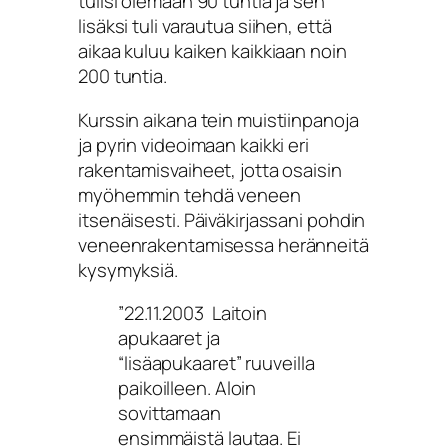
tulisi olemaan 90 tuntia ja sen
lisäksi tuli varautua siihen, että
aikaa kuluu kaiken kaikkiaan noin
200 tuntia.
Kurssin aikana tein muistiinpanoja
ja pyrin videoimaan kaikki eri
rakentamisvaiheet, jotta osaisin
myöhemmin tehdä veneen
itsenäisesti. Päiväkirjassani pohdin
veneenrakentamisessa heränneitä
kysymyksiä.
”22.11.2003 Laitoin
apukaaret ja
“lisäapukaaret” ruuveilla
paikoilleen. Aloin
sovittamaan
ensimmäistä lautaa. Ei