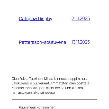
21.11.2025
Catspaw Dinghy
13.11.2025
Pettersson-soutuvene
Olen Pekka Taskinen. Minua kiinnostaa oppiminen,
valokuvaus ja puuveneet. Ammatiltani olen opettaja.
Kirjoitan tarinoita, joita olisin itse halunnut lukea
harrastukseni alkuvaiheessa.
Puuveneen korjaaminen