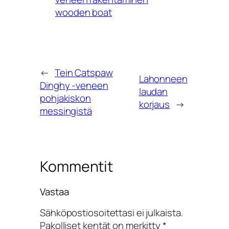
wooden boat
←
Tein Catspaw
Lahonneen
Dinghy -veneen
laudan
pohjakiskon
korjaus
→
messingistä
Kommentit
Vastaa
Sähköpostiosoitettasi ei julkaista.
Pakolliset kentät on merkitty
*