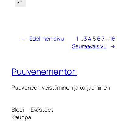
←
Edellinen sivu
1
…
3
4
5
6
7
…
16
Seuraava sivu
→
Puuvenementori
Puuveneen veistäminen ja korjaaminen
Blogi
Evästeet
Kauppa