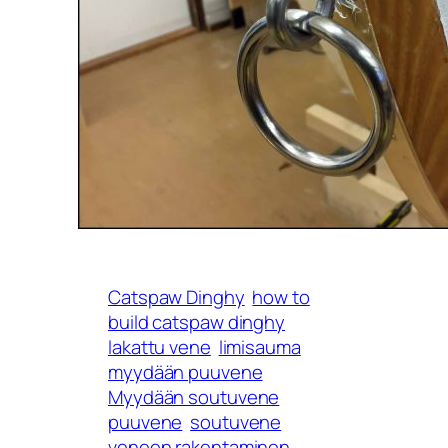
Catspaw Dinghy
how to
build catspaw dinghy
lakattu vene
limisauma
myydään puuvene
Myydään soutuvene
puuvene
soutuvene
veneen rakentaminen