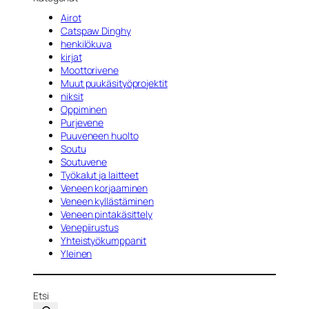
Airot
Catspaw Dinghy
henkilökuva
kirjat
Moottorivene
Muut puukäsityöprojektit
niksit
Oppiminen
Purjevene
Puuveneen huolto
Soutu
Soutuvene
Työkalut ja laitteet
Veneen korjaaminen
Veneen kyllästäminen
Veneen pintakäsittely
Venepiirustus
Yhteistyökumppanit
Yleinen
Etsi