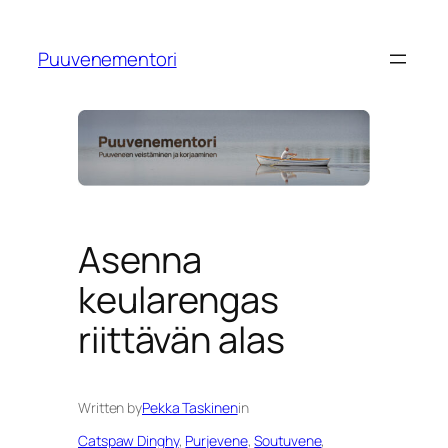
Siirry
sisältöön
Puuvenementori
Asenna
keularengas
riittävän alas
Written by
Pekka Taskinen
in
Catspaw Dinghy
, 
Purjevene
, 
Soutuvene
, 