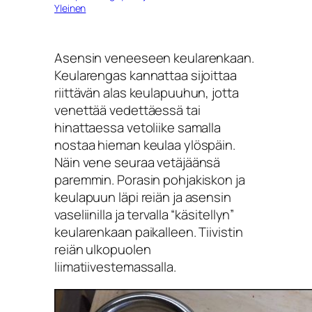
Yleinen
Asensin veneeseen keularenkaan.
Keularengas kannattaa sijoittaa
riittävän alas keulapuuhun, jotta
venettää vedettäessä tai
hinattaessa vetoliike samalla
nostaa hieman keulaa ylöspäin.
Näin vene seuraa vetäjäänsä
paremmin. Porasin pohjakiskon ja
keulapuun läpi reiän ja asensin
vaseliinilla ja tervalla “käsitellyn”
keularenkaan paikalleen. Tiivistin
reiän ulkopuolen
liimatiivestemassalla.