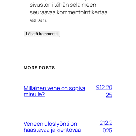
sivustoni tähän selaimeen
seuraavaa kommentointikertaa
varten.
MORE POSTS
9.12.20
Millainen vene on sopiva
minulle?
25
2.12.2
Veneen uloslyönti on
haastavaa ja kiehtovaa
025